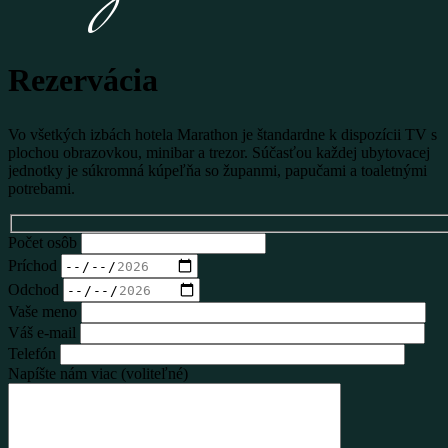
Rezervácia
Vo všetkých izbách hotela Marathon je štandardne k dispozícii TV s
plochou obrazovkou, minibar a trezor. Súčasťou každej ubytovacej
jednotky je súkromná kúpeľňa so županmi, papučami a toaletnými
potrebami.
Počet osôb
Príchod
Odchod
Vaše meno
Váš e-mail
Telefón
Napíšte nám viac (voliteľné)