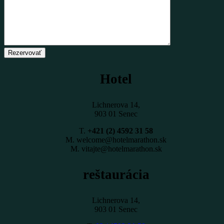
Rezervovať
Hotel
Lichnerova 14,
903 01 Senec
T.
+421 (2) 4592 31 58
M. welcome@hotelmarathon.sk
M. vitajte@hotelmarathon.sk
reštaurácia
Lichnerova 14,
903 01 Senec