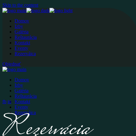
Skip to the content
Domov
Izby
Galéria
Reštaurácia
Kontakt
Eventy
Rezerváica
Objednať
Domov
Izby
Galéria
Reštaurácia
fb
in
Kontakt
Eventy
Rezervácia
Rezerváica