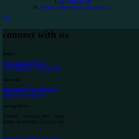
T.
02 / 4592 31 58
M.
napistenam@restauraciamarathon.sk
Top
connect with us
find us
eight avenue 487, NY
+123 344 056
,
+123 456 789
contact us
reservations@example.com
,
office@example.com
opening hours
Tuesday - thursday 4pm - 11pm
Friday & saturday 12pm till late
Pinterest
Facebook
Instagram